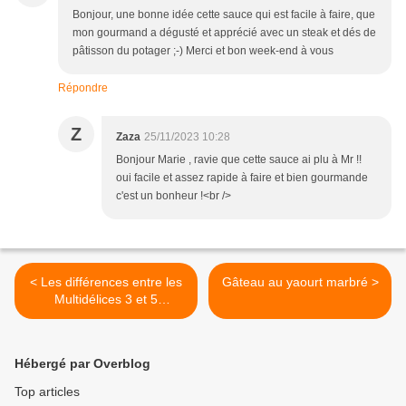
Bonjour, une bonne idée cette sauce qui est facile à faire, que
mon gourmand a dégusté et apprécié avec un steak et dés de
pâtisson du potager ;-) Merci et bon week-end à vous
Répondre
Z
Zaza
25/11/2023 10:28
Bonjour Marie , ravie que cette sauce ai plu à Mr !!
oui facile et assez rapide à faire et bien gourmande
c'est un bonheur !<br />
< Les différences entre les
Gâteau au yaourt marbré >
Multidélices 3 et 5
programmes
Hébergé par Overblog
Top articles