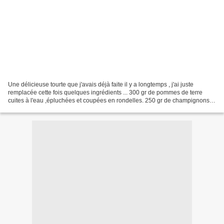
Une délicieuse tourte que j'avais déjà faite il y a longtemps , j'ai juste
remplacée cette fois quelques ingrédients ... 300 gr de pommes de terre
cuites à l'eau ,épluchées et coupées en rondelles. 250 gr de champignons
de paris (230g en boîte) ou cette...