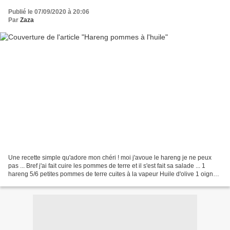
Publié le 07/09/2020 à 20:06
Par
Zaza
Une recette simple qu'adore mon chéri ! moi j'avoue le hareng je ne peux
pas ... Bref j'ai fait cuire les pommes de terre et il s'est fait sa salade ... 1
hareng 5/6 petites pommes de terre cuites à la vapeur Huile d'olive 1 oignon
poivre / sel (avec...