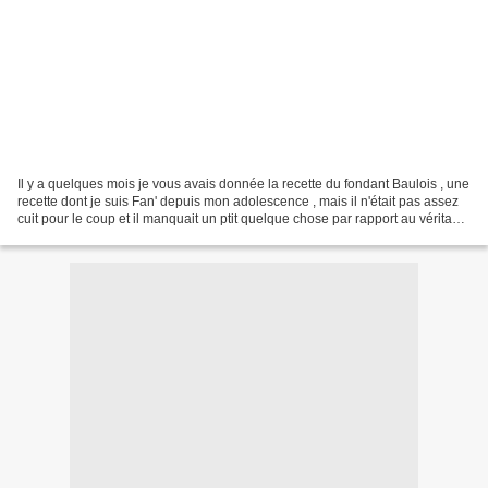
Il y a quelques mois je vous avais donnée la recette du fondant Baulois , une
recette dont je suis Fan' depuis mon adolescence , mais il n'était pas assez
cuit pour le coup et il manquait un ptit quelque chose par rapport au véritable
Baulois que l'on...