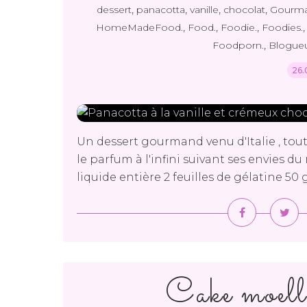
,
,
,
,
dessert
panacotta
vanille
chocolat
Gourma
,
,
,
HomeMadeFood.
Food.
Foodie.
Foodies.
,
Foodporn.
Blogue
26.
Un dessert gourmand venu d'Italie , tout
le parfum à l'infini suivant ses envies d
liquide entière 2 feuilles de gélatine 50 g
Cake moelle