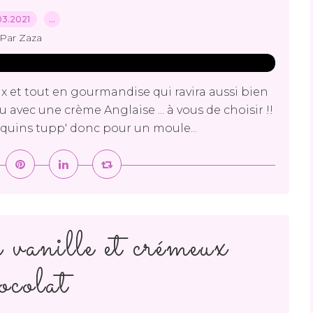
03.2021
…
Par Zaza
 et tout en gourmandise qui ravira aussi bien
ou avec une crème Anglaise ... à vous de choisir !!
mequins tupp' donc pour un moule...
 vanille et crémeux
ocolat