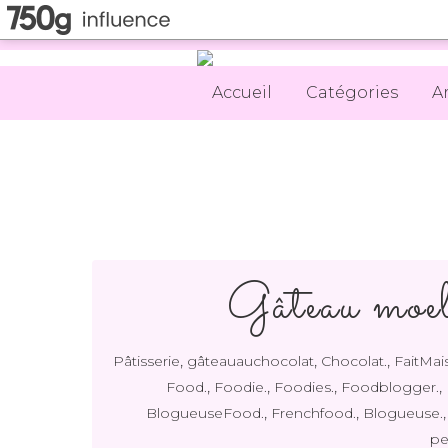
Accueil
Catégories
A
Gâteau moel
,
,
,
Pâtisserie
gâteauauchocolat
Chocolat.
FaitMai
,
,
,
,
Food.
Foodie.
Foodies.
Foodblogger.
,
,
BlogueuseFood.
Frenchfood.
Blogueuse.
pe