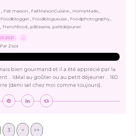
,
,
,
,
.
Fait maison.
FaitMaisonCuisine.
HomeMade.
,
,
,
,
Foodblogger.
Foodblogueuse.
Foodphotography.
,
,
,
.
Frenchfood.
pâtisserie
petitdéjeuner
03.2021
…
Par Zaza
ais bien gourmand et il a été apprécié par la
 ... Idéal au goûter ou au petit déjeuner ... 160
urre (demi sel chez moi comme toujours)...
3
>
>>