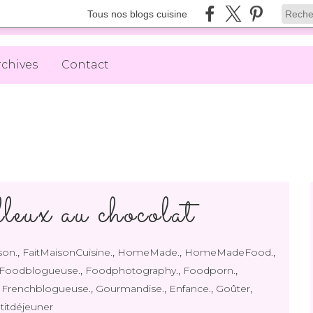
Tous nos blogs cuisine
rchives
Contact
leux au chocolat
,
,
,
,
son.
FaitMaisonCuisine.
HomeMade.
HomeMadeFood.
,
,
,
Foodblogueuse.
Foodphotography.
Foodporn.
,
,
,
,
,
Frenchblogueuse.
Gourmandise.
Enfance.
Goûter
titdéjeuner