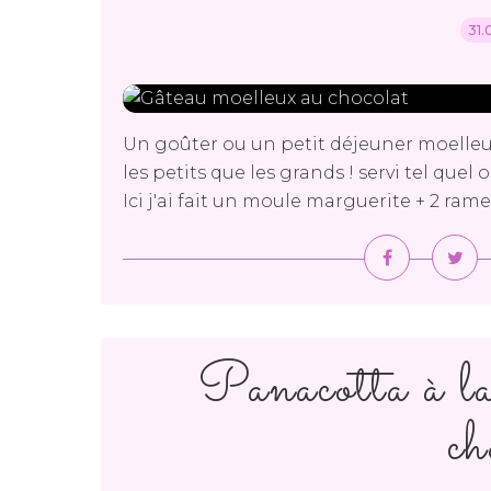
31.
Un goûter ou un petit déjeuner moelleux
les petits que les grands ! servi tel quel 
Ici j'ai fait un moule marguerite + 2 ra
Panacotta à la
ch