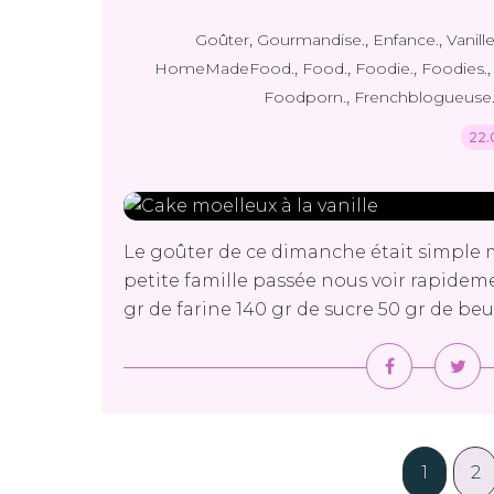
,
,
,
Goûter
Gourmandise.
Enfance.
Vanille
,
,
,
HomeMadeFood.
Food.
Foodie.
Foodies.
,
Foodporn.
Frenchblogueuse
22.
Le goûter de ce dimanche était simple m
petite famille passée nous voir rapidement
gr de farine 140 gr de sucre 50 gr de be
1
2