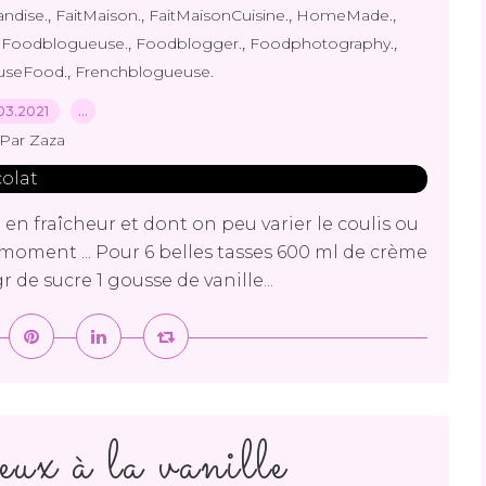
,
,
,
,
ndise.
FaitMaison.
FaitMaisonCuisine.
HomeMade.
,
,
,
,
Foodblogueuse.
Foodblogger.
Foodphotography.
,
useFood.
Frenchblogueuse.
03.2021
…
Par Zaza
 en fraîcheur et dont on peu varier le coulis ou
u moment ... Pour 6 belles tasses 600 ml de crème
r de sucre 1 gousse de vanille...
ux à la vanille