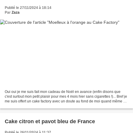
Publié le 27/11/2024 à 18:14
Par
Zaza
Oui oui je me suis fait mon cadeau de Noël en avance (enfin disons que
c'est surtout mon petit plaisir pour mes 4 mois hier sans cigarettes !)... Bref je
me suis offert un cake factory avec un doute au fond de moi quand même car
je lisais beaucoup que...
Cake citron et pavot bleu de France
Publié le 26/11/2024 à 11:37