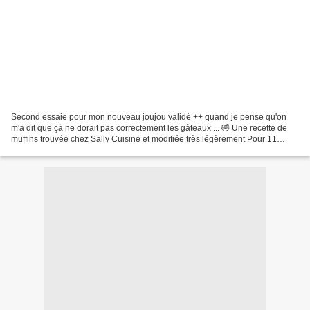
Second essaie pour mon nouveau joujou validé ++ quand je pense qu'on
m'a dit que çà ne dorait pas correctement les gâteaux ... 🤣 Une recette de
muffins trouvée chez Sally Cuisine et modifiée très légèrement Pour 11
muffins (mais j'aurai du en faire que...