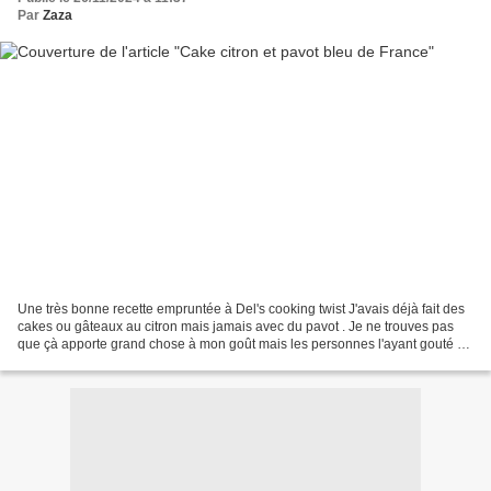
Par
Zaza
Une très bonne recette empruntée à Del's cooking twist J'avais déjà fait des
cakes ou gâteaux au citron mais jamais avec du pavot . Je ne trouves pas
que çà apporte grand chose à mon goût mais les personnes l'ayant gouté à
la maison m'ont dit que c'était...