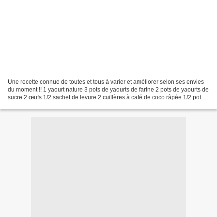
Une recette connue de toutes et tous à varier et améliorer selon ses envies
du moment !! 1 yaourt nature 3 pots de yaourts de farine 2 pots de yaourts de
sucre 2 œufs 1/2 sachet de levure 2 cuillères à café de coco râpée 1/2 pot de
yaourt de beurre demi...