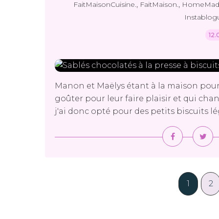
,
,
FaitMaisonCuisine.
FaitMaison.
HomeMad
Instablog
12.
Manon et Maëlys étant à la maison pour l'
goûter pour leur faire plaisir et qui cha
j'ai donc opté pour des petits biscuits
1
2