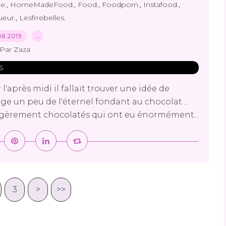
,
,
,
,
,
e.
HomeMadeFood.
Food.
Foodporn.
Instafood.
,
ueur.
Lesfrrebelles.
08.2019
…
Par Zaza
après midi il fallait trouver une idée de
nge un peu de l'éternel fondant au chocolat ...
 légèrement chocolatés qui ont eu énormément...
3
>
>>