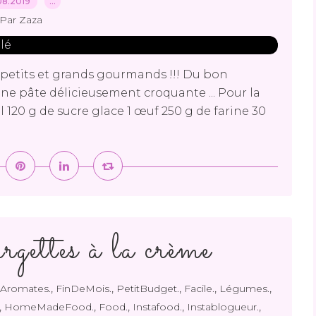
08.2019
…
Par Zaza
 petits et grands gourmands !!! Du bon
une pâte délicieusement croquante ... Pour la
120 g de sucre glace 1 œuf 250 g de farine 30
rgettes à la crème
,
,
,
,
,
Aromates.
FinDeMois.
PetitBudget.
Facile.
Légumes.
,
,
,
,
,
HomeMadeFood.
Food.
Instafood.
Instablogueur.