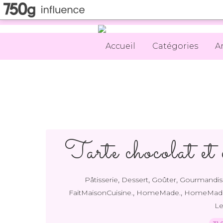
Accueil
Catégories
A
Tarte chocolat et 
,
,
,
Pâtisserie
Dessert
Goûter
Gourmandis
,
,
FaitMaisonCuisine.
HomeMade.
HomeMad
Le