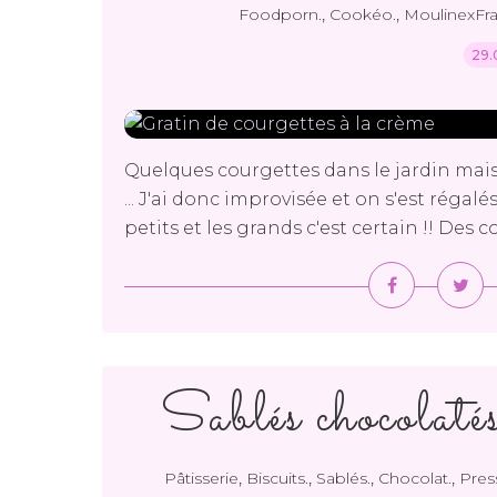
,
,
Foodporn.
Cookéo.
MoulinexFra
29.
Quelques courgettes dans le jardin mais
... J'ai donc improvisée et on s'est régalé
petits et les grands c'est certain !! Des c
Sablés chocolatés 
,
,
,
,
Pâtisserie
Biscuits.
Sablés.
Chocolat.
Pres