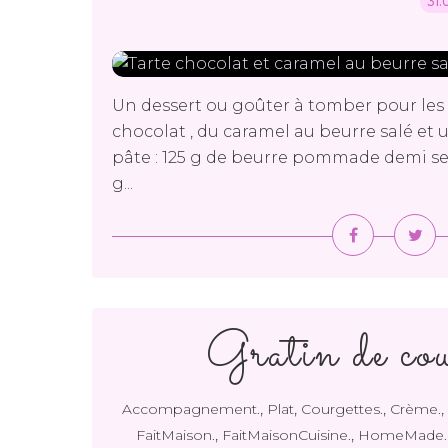
31.
Un dessert ou goûter à tomber pour les
chocolat , du caramel au beurre salé et 
pâte : 125 g de beurre pommade demi sel 
g...
Gratin de cou
,
,
,
,
Accompagnement.
Plat
Courgettes.
Crème.
,
,
FaitMaison.
FaitMaisonCuisine.
HomeMade.