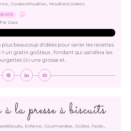
,
,
nce.
CookeoMoulinex.
MoulinexCookeo.
08.2019
…
Par Zaza
 plus beaucoup d'idées pour varier les recettes
s !! un gratin goûteux , fondant qui satisfera les
ourgettes (ici une grosse et...
à la presse à biscuits
,
,
,
,
,
seàBiscuits.
Enfance.
Gourmandise.
Goûter
Facile.