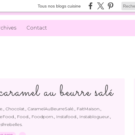
Tous nos blogs cuisine
rchives
Contact
caramel au beurre salé
,
,
,
,
e.
Chocolat.
CaramelAuBeurreSalé.
FaitMaison.
,
,
,
,
,
eFood.
Food.
Foodporn.
Instafood.
Instablogueur.
sfrrebelles.