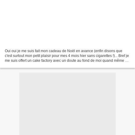
Oui oui je me suis fait mon cadeau de Noël en avance (enfin disons que
c'est surtout mon petit plaisir pour mes 4 mois hier sans cigarettes !)... Bref je
me suis offert un cake factory avec un doute au fond de moi quand même car
je lisais beaucoup que...