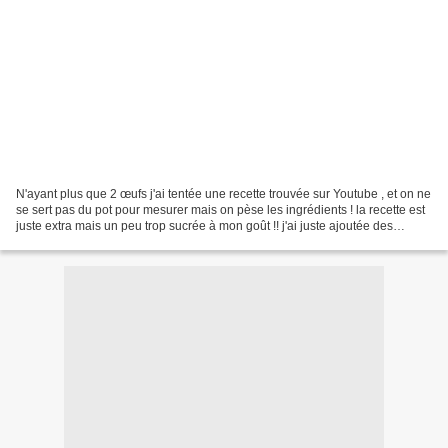
N'ayant plus que 2 œufs j'ai tentée une recette trouvée sur Youtube , et on ne
se sert pas du pot pour mesurer mais on pèse les ingrédients ! la recette est
juste extra mais un peu trop sucrée à mon goût !! j'ai juste ajoutée des
pépites et de la vanille...