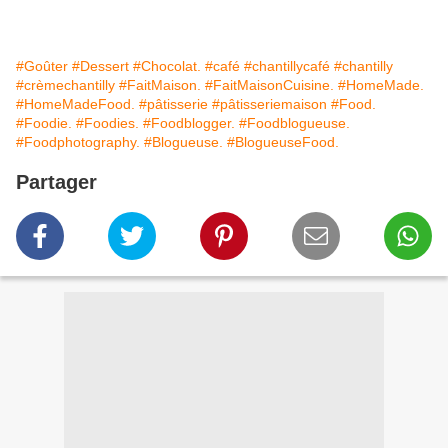
#Goûter
#Dessert
#Chocolat.
#café
#chantillycafé
#chantilly
#crèmechantilly
#FaitMaison.
#FaitMaisonCuisine.
#HomeMade.
#HomeMadeFood.
#pâtisserie
#pâtisseriemaison
#Food.
#Foodie.
#Foodies.
#Foodblogger.
#Foodblogueuse.
#Foodphotography.
#Blogueuse.
#BlogueuseFood.
Partager