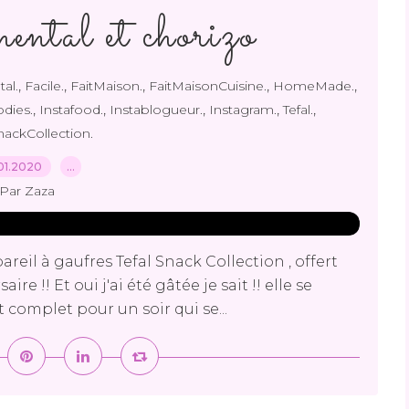
ental et chorizo
,
,
,
,
,
al.
Facile.
FaitMaison.
FaitMaisonCuisine.
HomeMade.
,
,
,
,
,
dies.
Instafood.
Instablogueur.
Instagram.
Tefal.
nackCollection.
01.2020
…
Par Zaza
areil à gaufres Tefal Snack Collection , offert
e !! Et oui j'ai été gâtée je sait !! elle se
at complet pour un soir qui se...