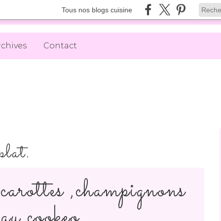
Tous nos blogs cuisine
rchives
Contact
plat.
,carottes ,champignons
 au cookeo