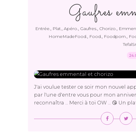
Gaufres emm
,
,
,
,
,
Entrée.
Plat.
Apéro.
Gaufres.
Chorizo.
Emment
,
,
,
HomeMadeFood.
Food.
Foodporn.
Foo
TefalS
24.
J'ai voulue tester ce soir mon nouvel app
par l'une d'entre vous pour mon anniversair
reconnaîtra ... Merci à toi OW ... 😘 Un pl