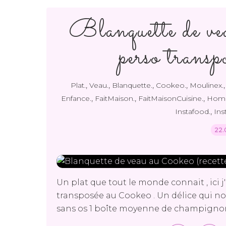
Blanquette de ve
perso trans
,
,
,
,
Plat.
Veau.
Blanquette.
Cookeo.
Moulinex.
,
,
,
Enfance.
FaitMaison.
FaitMaisonCuisine.
Hom
,
Instafood.
Ins
22.
Un plat que tout le monde connait , ici j
transposée au Cookeo . Un délice qui nou
sans os 1 boîte moyenne de champignons d