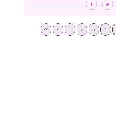
<<
<
1
2
3
4