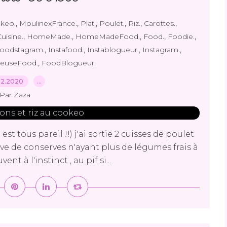
,
,
,
,
,
,
keo.
MoulinexFrance.
Plat.
Poulet.
Riz.
Carottes.
,
,
,
,
,
uisine.
HomeMade.
HomeMadeFood.
Food.
Foodie.
,
,
,
,
oodstagram.
Instafood.
Instablogueur.
Instagram.
,
euseFood.
FoodBlogueur.
02.2020
…
Par Zaza
t tous pareil !!) j'ai sortie 2 cuisses de poulet
e de conserves n'ayant plus de légumes frais à
nt à l'instinct , au pif si...