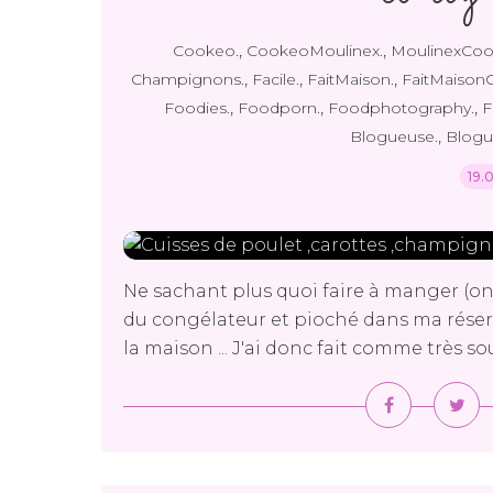
,
,
Cookeo.
CookeoMoulinex.
MoulinexCoo
,
,
,
Champignons.
Facile.
FaitMaison.
FaitMaisonC
,
,
,
Foodies.
Foodporn.
Foodphotography.
F
,
Blogueuse.
Blogu
19.
Ne sachant plus quoi faire à manger (on es
du congélateur et pioché dans ma réserv
la maison ... J'ai donc fait comme très souve