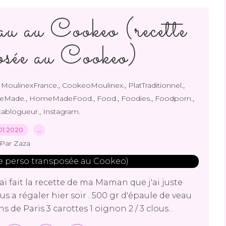
au au Cookeo (recette
posée au Cookeo)
,
,
,
,
MoulinexFrance.
CookeoMoulinex.
PlatTraditionnel.
,
,
,
,
,
eMade.
HomeMadeFood.
Food.
Foodies.
Foodporn.
,
tablogueur.
Instagram.
01.2020
…
Par Zaza
'ai fait la recette de ma Maman que j'ai juste
s a régaler hier soir . 500 gr d'épaule de veau
e Paris 3 carottes 1 oignon 2 / 3 clous...