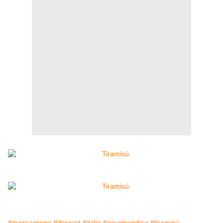
#mascarpone
#dessert
#italie
#gourmandise
#tiramisù