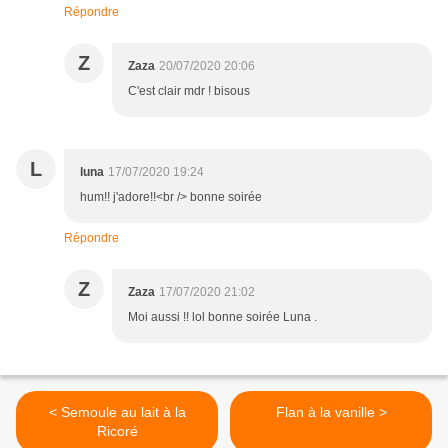
Répondre
Z
Zaza
20/07/2020 20:06
C'est clair mdr ! bisous
L
luna
17/07/2020 19:24
hum!! j'adore!!<br /> bonne soirée
Répondre
Z
Zaza
17/07/2020 21:02
Moi aussi !! lol bonne soirée Luna .
< Semoule au lait à la
Flan à la vanille >
Ricoré