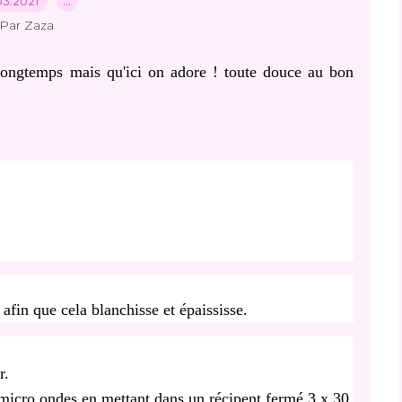
03.2021
…
Par Zaza
longtemps mais qu'ici on adore ! toute douce au bon
afin que cela blanchisse et épaississe.
r.
 micro ondes en mettant dans un récipent fermé 3 x 30