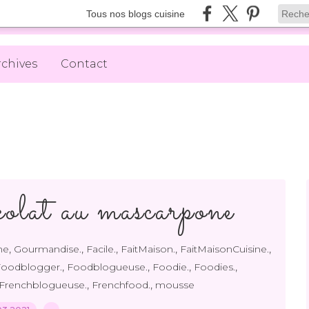
Tous nos blogs cuisine
rchives
Contact
olat au mascarpone
,
,
,
,
,
ne
Gourmandise.
Facile.
FaitMaison.
FaitMaisonCuisine.
,
,
,
,
Foodblogger.
Foodblogueuse.
Foodie.
Foodies.
,
,
Frenchblogueuse.
Frenchfood.
mousse