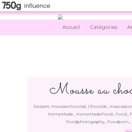
Accueil
Catégories
A
Mousse au choc
,
,
,
Dessert
moussechocolat
Chocolat.
mascarpo
,
,
,
HomeMade.
HomeMadeFood.
Food.
,
,
Foodphotography.
Foodporn.