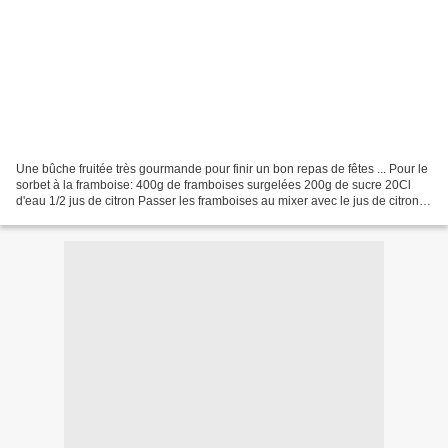
Une bûche fruitée très gourmande pour finir un bon repas de fêtes ... Pour le
sorbet à la framboise: 400g de framboises surgelées 200g de sucre 20Cl
d'eau 1/2 jus de citron Passer les framboises au mixer avec le jus de citron
Préparer un sirop avec l'eau...