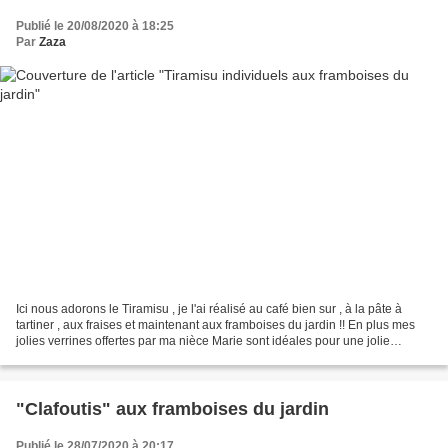
Publié le 20/08/2020 à 18:25
Par
Zaza
Ici nous adorons le Tiramisu , je l'ai réalisé au café bien sur , à la pâte à
tartiner , aux fraises et maintenant aux framboises du jardin !! En plus mes
jolies verrines offertes par ma nièce Marie sont idéales pour une jolie
présentation !! j'adore...
"Clafoutis" aux framboises du jardin
Publié le 28/07/2020 à 20:17