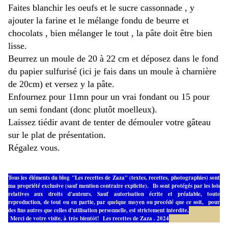
Faites blanchir les oeufs et le sucre cassonnade , y
ajouter la farine et le mélange fondu de beurre et
chocolats , bien mélanger le tout , la pâte doit être bien
lisse.
Beurrez un moule de 20 à 22 cm et déposez dans le fond
du papier sulfurisé (ici je fais dans un moule à charnière
de 20cm) et versez y la pâte.
Enfournez pour 11mn pour un vrai fondant ou 15 pour
un semi fondant (donc plutôt moelleux).
Laissez tiédir avant de tenter de démouler votre gâteau
sur le plat de présentation.
Régalez vous.
Tous les éléments du blog "Les recettes de Zaza" (textes, recettes, photographies) sont
ma propriété exclusive (sauf mention contraire explicite). Ils sont protégés par les lois
relatives aux droits d'auteurs. Sauf autorisation écrite et préalable, toute
reproduction, de tout ou en partie, par quelque moyen ou procédé que ce soit, pour
des fins autres que celles d'utilisation personnelle, est strictement interdite.
Merci de votre visite, à très bientôt!
Les recettes de Zaza . 2024