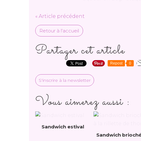
« Article précédent
Retour à l'accueil
Partager cet article
Repost
0
S'inscrire à la newsletter
Vous aimerez aussi :
Sandwich estival
Sandwich brioché