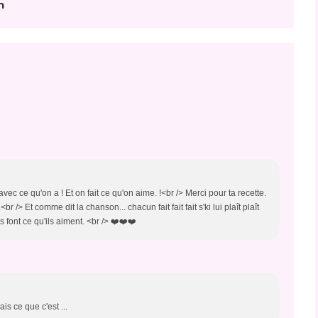
n
avec ce qu'on a ! Et on fait ce qu'on aime. !<br /> Merci pour ta recette.
 /> Et comme dit la chanson... chacun fait fait fait s'ki lui plaît plaît
ns font ce qu'ils aiment. <br /> ❤️❤️❤️
ais ce que c'est ...