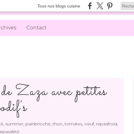
Tous nos blogs cuisine
rchives
Contact
 Zaza avec petites
odif's
,
,
,
,
,
,
,
té
summer
painbrioché
thon
tomates
oeuf
repasfroid
repasdété