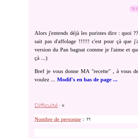
13.
Alors j'entends déjà les puristes dire : quoi 
sait pas d'affolage !!!!!! c'est pour çà que j
version du Pan bagnat comme je l'aime et que
çà ...)
Bref je vous donne MA "recette" , à vous de 
voulez ...
Modif's en bas de page ...
Difficulté
: ⭐
Nombre de personne
:
🍴