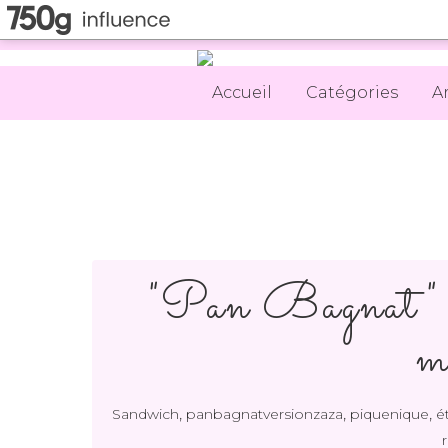
Accueil
Catégories
A
"Pan Bagnat" de
m
,
,
,
Sandwich
panbagnatversionzaza
piquenique
é