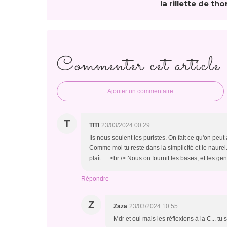
la rillette de tho
Commenter cet article
Ajouter un commentaire
T
TITI
23/03/2024 00:29
Ils nous soulent les puristes. On fait ce qu'on peut 
Comme moi tu reste dans la simplicité et le naurel.<br
plaît......<br /> Nous on fournit les bases, et les ge
Répondre
Z
Zaza
23/03/2024 10:55
Mdr et oui mais les réflexions à la C... tu s