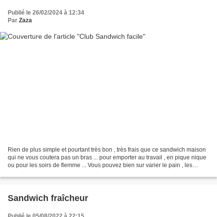
Publié le 26/02/2024 à 12:34
Par
Zaza
Rien de plus simple et pourtant très bon , très frais que ce sandwich maison
qui ne vous coutera pas un bras ... pour emporter au travail , en pique nique
ou pour les soirs de flemme ... Vous pouvez bien sur varier le pain , les
ingrédients (thon , olives...
Sandwich fraîcheur
Publié le 05/08/2022 à 22:15