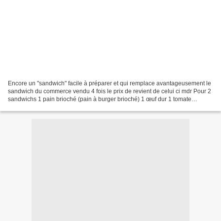
Encore un "sandwich" facile à préparer et qui remplace avantageusement le
sandwich du commerce vendu 4 fois le prix de revient de celui ci mdr Pour 2
sandwichs 1 pain brioché (pain à burger brioché) 1 œuf dur 1 tomate
émondée (peau retirée) Quelques feuilles...