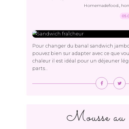
,
Homemadefood.
ho
05.
Pour changer du banal sandwich jambon
pouvez bien sur adapter avec ce que vous 
chaleur il est idéal pour un déjeuner lé
parts...
Mousse au c