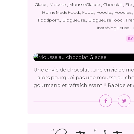
,
,
,
,
Glace.
Mousse.
MousseGlacée.
Chocolat.
Eté.
,
,
,
HomeMadeFood.
Food.
Foodie.
Foodies.
,
,
,
Foodporn.
Blogueuse.
BlogueuseFood.
Fre
,
Instablogueuse.
11.
Une envie de chocolat , une envie de mous
... alors pourquoi pas une mousse au ch
gourmand et rafraîchissant !! Rapide et s