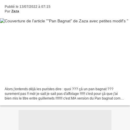
Publié le 13/07/2022 à 07:15
Par
Zaza
Alors j'entends déjà les puristes dire : quoi ??? çà un pan bagnat ???
surement pas !! mdr je sait je sait pas d'affolage !!!!!! c'est pour çà que j'ai
bien mis le titre entre guillemets !!!!!!!! c'est MA version du Pan bagnat comme
je l'aime et que je...