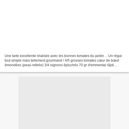
Une tarte excellente réalisée avec les bonnes tomates du jardin ... Un régal
tout simple mais tellement gourmand ! 4/5 grosses tomates cœur de bœuf
émondées (peau retirée) 3/4 oignons épluchés 70 gr d'emmental râpé
moutarde au choix Persil et herbes de...