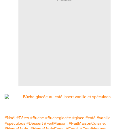
#Noël
#Fêtes
#Buche
#Bucheglacée
#glace
#café
#vanille
#spéculoos
#Dessert
#FaitMaison.
#FaitMaisonCuisine.
#HomeMade.
#HomeMadeFood.
#Food.
#Foodblogger.