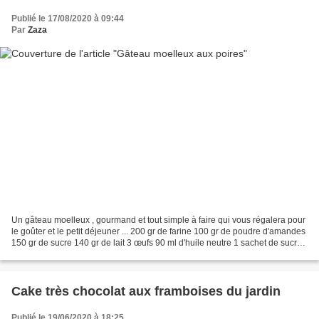
Publié le 17/08/2020 à 09:44
Par
Zaza
Un gâteau moelleux , gourmand et tout simple à faire qui vous régalera pour
le goûter et le petit déjeuner ... 200 gr de farine 100 gr de poudre d'amandes
150 gr de sucre 140 gr de lait 3 œufs 90 ml d'huile neutre 1 sachet de sucre
vanillé ou comme ici...
Cake très chocolat aux framboises du jardin
Publié le 19/06/2020 à 18:25