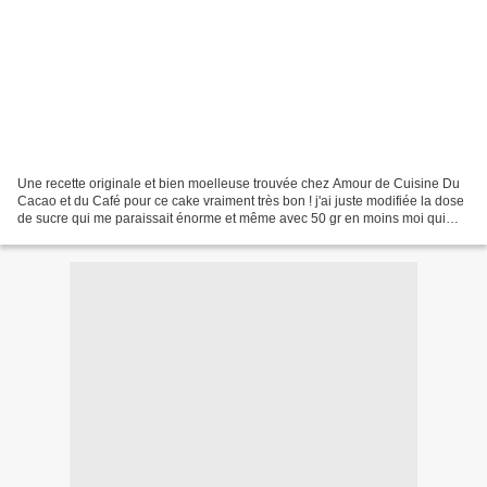
Une recette originale et bien moelleuse trouvée chez Amour de Cuisine Du
Cacao et du Café pour ce cake vraiment très bon ! j'ai juste modifiée la dose
de sucre qui me paraissait énorme et même avec 50 gr en moins moi qui
suis très bec sucrée je l'ai trouvée...