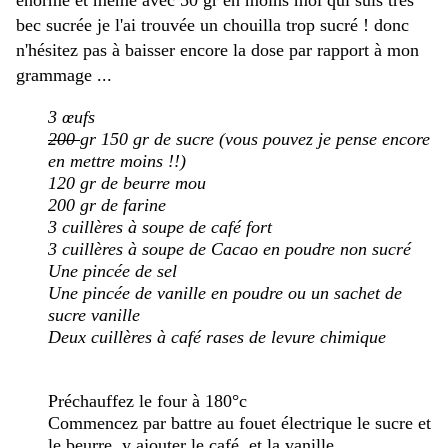
énorme et même avec 50 gr en moins moi qui suis très
bec sucrée je l'ai trouvée un chouilla trop sucré ! donc
n'hésitez pas à baisser encore la dose par rapport à mon
grammage ...
3
œufs
200
gr 150 gr
de sucre (vous pouvez je pense encore
en mettre moins !!)
120
gr
de beurre mou
200
gr de farine
3
cuillères à soupe de café fort
3
cuillères à soupe de Cacao en poudre non sucré
Une pincée de sel
Une pincée de vanille en poudre ou un sachet de
sucre vanille
Deux cuillères à café rases de levure chimique
Préchauffez le four à 180°c
Commencez par battre au fouet électrique le sucre et
le beurre, y ajouter le café, et la vanille,