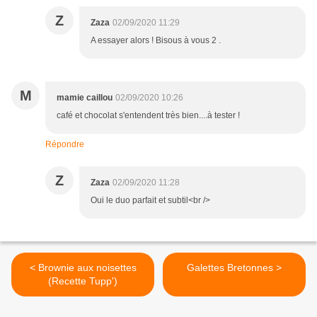
Z
Zaza
02/09/2020 11:29
A essayer alors ! Bisous à vous 2 .
M
mamie caillou
02/09/2020 10:26
café et chocolat s'entendent très bien....à tester !
Répondre
Z
Zaza
02/09/2020 11:28
Oui le duo parfait et subtil<br />
< Brownie aux noisettes
Galettes Bretonnes >
(Recette Tupp')