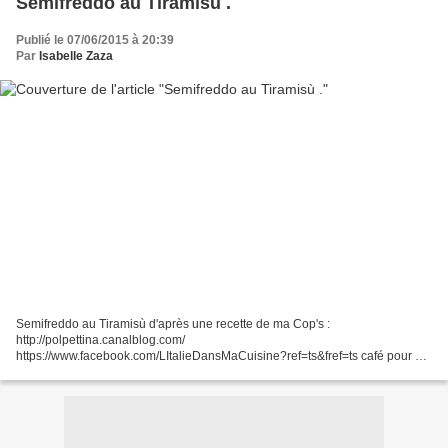
Semifreddo au Tiramisù .
Publié le 07/06/2015 à 20:39
Par
Isabelle Zaza
Semifreddo au Tiramisù d'après une recette de ma Cop's :
http://polpettina.canalblog.com/
https://www.facebook.com/LItalieDansMaCuisine?ref=ts&fref=ts café pour 6
personnes (ici 6 tasses d'expresso) - 300 grammes de biscuits type boudoirs
- 250 grammes...