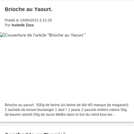
Brioche au Yaourt.
Publié le 10/06/2015 à 21:20
Par
Isabelle Zaza
Brioche au yaourt : 500g de farine (ici farine de blé t45 marque de magasin!)
2 sachets de levure boulanger 1 œuf + 1 jaune 2 yaourts entiers nature 50g
de beurre ramolli 50g de sucre Mettre dans le bol du robot tous les
ingrédients et pétrir avec le...