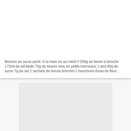
Brioche au sucre perlé: A la main ou au robot !! 350g de farine à brioche
175ml de lait tiède 75g de beurre mou en petits morceaux 1 œuf 40g de
sucre 7g de sel 2 sachets de levure briochin 2 bouchons d'eau de fleur
d'oranger 1 jaune d’œuf 1 poignée de...