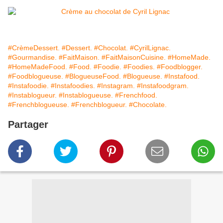
#CrèmeDessert.
#Dessert.
#Chocolat.
#CyrilLignac.
#Gourmandise.
#FaitMaison.
#FaitMaisonCuisine.
#HomeMade.
#HomeMadeFood.
#Food.
#Foodie.
#Foodies.
#Foodblogger.
#Foodblogueuse.
#BlogueuseFood.
#Blogueuse.
#Instafood.
#Instafoodie.
#Instafoodies.
#Instagram.
#Instafoodgram.
#Instablogueur.
#Instablogueuse.
#Frenchfood.
#Frenchblogueuse.
#Frenchblogueur.
#Chocolate.
Partager