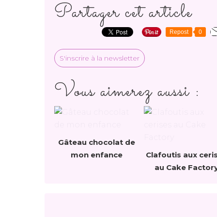
Partager cet article
Repost
0
S'inscrire à la newsletter
Vous aimerez aussi :
Gâteau chocolat de
mon enfance
Clafoutis aux ceri
au Cake Factor