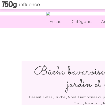
Accueil
Catégories
A
Bûche bavaroise
jardin et
,
,
,
,
Dessert
Fêtes.
Bûche.
Noël.
Framboises du ja
,
,
Food.
Instafood.
I