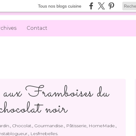
Tous nos blogs cuisine
rchives
Contact
 aux Framboises du
 chocolat noir
,
,
,
,
,
rdin.
Chocolat.
Gourmandise.
Pâtisserie
HomeMade.
,
nstablogueur.
Lesfrrebelles.