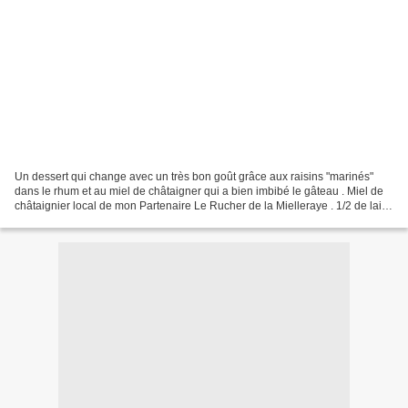
Un dessert qui change avec un très bon goût grâce aux raisins "marinés"
dans le rhum et au miel de châtaigner qui a bien imbibé le gâteau . Miel de
châtaignier local de mon Partenaire Le Rucher de la Mielleraye . 1/2 de lait
entier 4 cuillères à soupe...