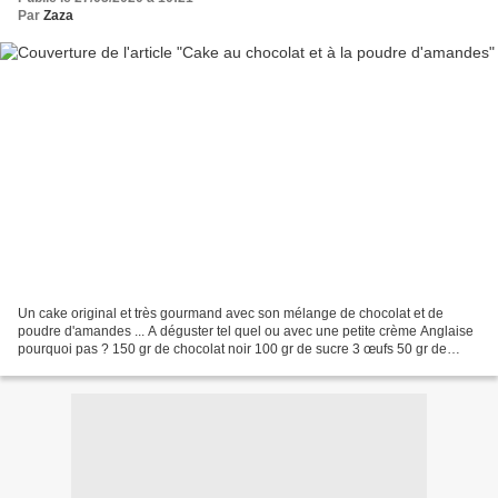
Par
Zaza
Un cake original et très gourmand avec son mélange de chocolat et de
poudre d'amandes ... A déguster tel quel ou avec une petite crème Anglaise
pourquoi pas ? 150 gr de chocolat noir 100 gr de sucre 3 œufs 50 gr de
farine 80 gr de beurre 1 cuillère à...