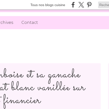
Tous nos blogs cuisine
rchives
Contact
boise et sa ganache
at blanc vanillée sur
t financier