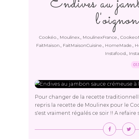
Endives au jamb
l'oigno
,
,
,
Cookéo.
Moulinex.
MoulinexFrance.
CookeoM
,
,
,
FaitMaison.
FaitMaisonCuisine.
HomeMade.
H
,
Instafood.
Inst
01.
Pour changer de la recette traditionnel
repris la recette de Moulinex pour le C
s'est vraiment régalés ce soir !! A refaire 