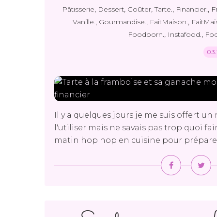
,
,
,
,
,
Pâtisserie
Dessert
Goûter
Tarte.
Financier.
F
,
,
,
Vanille.
Gourmandise.
FaitMaison.
FaitMai
,
,
Foodporn.
Instafood.
Foo
03.
Il y a quelques jours je me suis offert un
l'utiliser mais ne savais pas trop quoi faire
matin hop hop en cuisine pour préparer