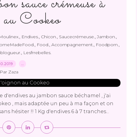
on sauce crémeuse à
n au Cookeo
,
,
,
,
,
oulinex.
Endives.
Chicon.
Saucecrémeuse.
Jambon.
,
,
,
,
omeMadeFood.
Food.
Accompagnement.
Foodporn.
,
ablogueur.
Lesfrrebelles.
10.2019
…
Par Zaza
le d'endives au jambon sauce béchamel , j'ai
ookeo , mais adaptée un peu à ma façon et on
sans hésiter !! 1 Kg d'endives 6 à 7 tranches...