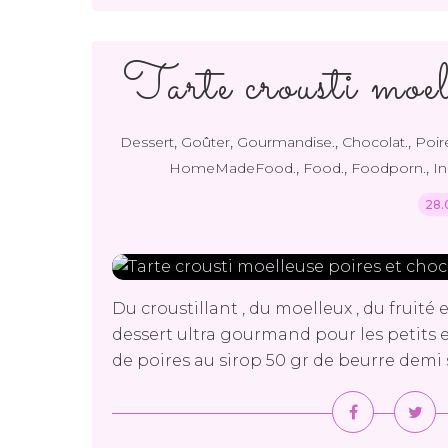
Tarte crousti moell
,
,
,
,
Dessert
Goûter
Gourmandise.
Chocolat.
Poir
,
,
,
HomeMadeFood.
Food.
Foodporn.
In
28.
Du croustillant , du moelleux , du fruité
dessert ultra gourmand pour les petits et
de poires au sirop 50 gr de beurre demi s