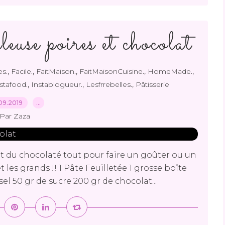
euse poires et chocolat
,
,
,
,
,
es.
Facile.
FaitMaison.
FaitMaisonCuisine.
HomeMade.
,
,
,
stafood.
Instablogueur.
Lesfrrebelles.
Pâtisserie
09.2019
…
Par Zaza
 et du chocolaté tout pour faire un goûter ou un
 les grands !! 1 Pâte Feuilletée 1 grosse boîte
el 50 gr de sucre 200 gr de chocolat...