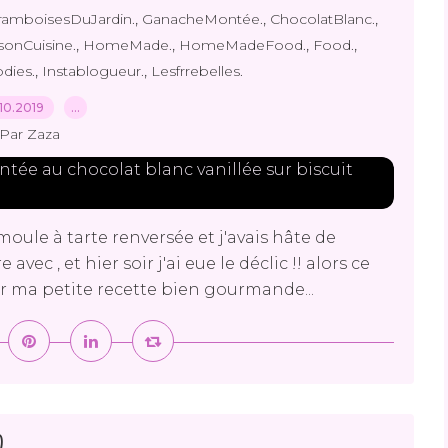
,
,
,
ramboisesDuJardin.
GanacheMontée.
ChocolatBlanc.
,
,
,
,
sonCuisine.
HomeMade.
HomeMadeFood.
Food.
,
,
dies.
Instablogueur.
Lesfrrebelles.
10.2019
…
Par Zaza
 moule à tarte renversée et j'avais hâte de
 avec , et hier soir j'ai eue le déclic !! alors ce
 ma petite recette bien gourmande...