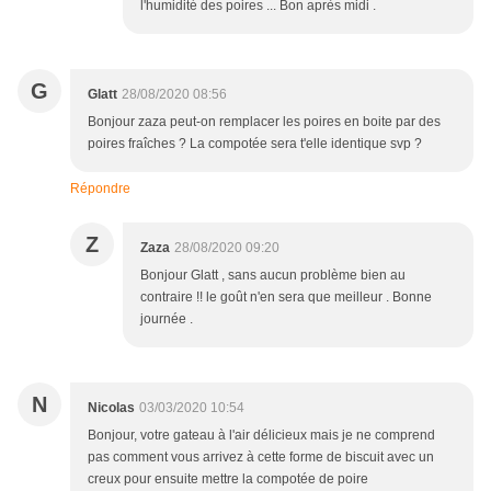
l'humidité des poires ... Bon après midi .
G
Glatt
28/08/2020 08:56
Bonjour zaza peut-on remplacer les poires en boite par des
poires fraîches ? La compotée sera t'elle identique svp ?
Répondre
Z
Zaza
28/08/2020 09:20
Bonjour Glatt , sans aucun problème bien au
contraire !! le goût n'en sera que meilleur . Bonne
journée .
N
Nicolas
03/03/2020 10:54
Bonjour, votre gateau à l'air délicieux mais je ne comprend
pas comment vous arrivez à cette forme de biscuit avec un
creux pour ensuite mettre la compotée de poire