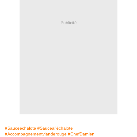
Publicité
#Sauceéchalote
#Sauceàl'échalote
#Accompagnementvianderouge
#ChefDamien