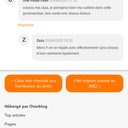
Une Petite Faim
20/06/2020 17:10
coucou ma zaza, je plongerai bien ma cuillère dans cette
gourmandise, bon week end, bisous bisous
Répondre
Z
Zaza
20/06/2020 19:30
Merci !! on se régale avec effectivement ! gros bisous
et bon weekend également .
< Cake très chocolat aux
Filet mignon mariné au
framboises du jardin
BBQ >
Hébergé par Overblog
Top articles
Pages