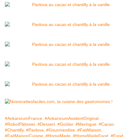
#AnkarsrumFrance.
#AnkarsrumAssitentOriginal.
#RobotPâtissier.
#Dessert.
#Goûter.
#Meringue.
#Cacao.
#Chantilly.
#Pavlova.
#Gourmandise.
#FaitMaison.
#FaitMaisonCuisine.
#HomeMade.
#HomeMadeFood.
#Food.