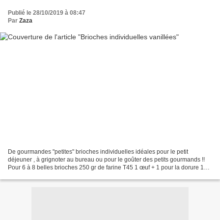
Publié le 28/10/2019 à 08:47
Par
Zaza
De gourmandes "petites" brioches individuelles idéales pour le petit
déjeuner , à grignoter au bureau ou pour le goûter des petits gourmands !!
Pour 6 à 8 belles brioches 250 gr de farine T45 1 œuf + 1 pour la dorure 100
ml de lait entier 3,5 gr de sel...