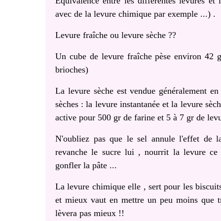
Équivalence entre les différentes levures et 
avec de la levure chimique par exemple ...) .
Levure fraîche ou levure sèche ??
Un cube de levure fraîche pèse environ 42 gr 
brioches)
La levure sèche est vendue généralement en s
sèches : la levure instantanée et la levure sèch
active pour 500 gr de farine et 5 à 7 gr de lev
N'oubliez pas que le sel annule l'effet de la
revanche le sucre lui , nourrit la levure c
gonfler la pâte ...
La levure chimique elle , sert pour les biscui
et mieux vaut en mettre un peu moins que tr
lèvera pas mieux !!