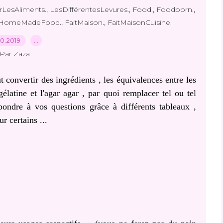
,
,
,
,
LesAliments.
LesDifférentesLevures.
Food.
Foodporn.
,
,
HomeMadeFood.
FaitMaison.
FaitMaisonCuisine.
10.2019
…
Par Zaza
t convertir des ingrédients , les équivalences entre les
 gélatine et l'agar agar , par quoi remplacer tel ou tel
épondre à vos questions grâce à différents tableaux ,
ur certains ...