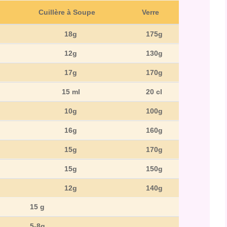
Cuillère à Soupe
Verre
18g
175g
12g
130g
17g
170g
15 ml
20 cl
10g
100g
16g
160g
15g
170g
15g
150g
12g
140g
15 g
5-8g