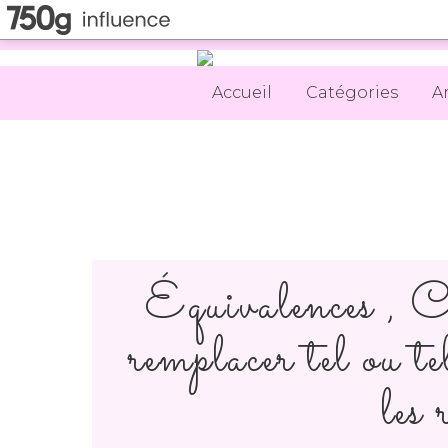
Accueil
Catégories
A
Équivalences , C
remplacer tel ou te
les 