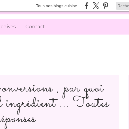
Tous nos blogs cuisine
rchives
Contact
onversions , par quoi
l ingrédient ... Toutes
réponses