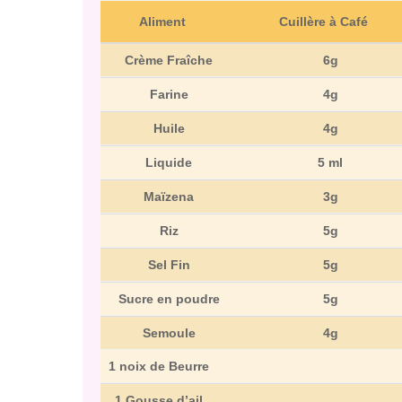
Aliment
Cuillère à Café
Crème Fraîche
6g
Farine
4g
Huile
4g
Liquide
5 ml
Maïzena
3g
Riz
5g
Sel Fin
5g
Sucre en poudre
5g
Semoule
4g
1 noix de Beurre
1 Gousse d’ail