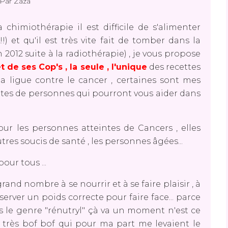
Par Zaza
 chimiothérapie il est difficile de s'alimenter
!) et qu'il est très vite fait de tomber dans la
 2012 suite à la radiothérapie) , je vous propose
 de ses Cop's , la seule , l'unique
des recettes
a ligue contre le cancer , certaines sont mes
cettes de personnes qui pourront vous aider dans
ur les personnes atteintes de Cancers , elles
res soucis de santé , les personnes âgées...
our tous ...
rand nombre à se nourrir et à se faire plaisir , à
server un poids correcte pour faire face... parce
 le genre "rénutryl" çà va un moment n'est ce
s très bof bof qui pour ma part me levaient le