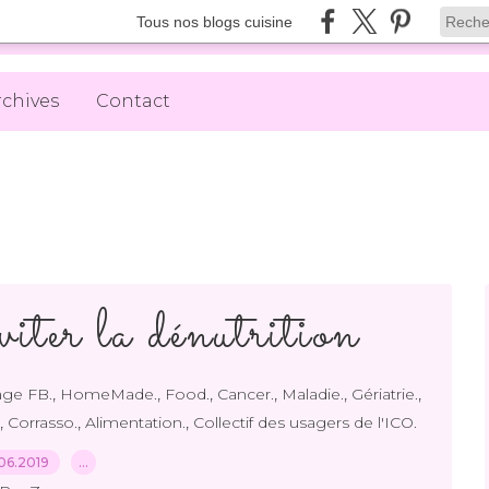
Tous nos blogs cuisine
rchives
Contact
viter la dénutrition
,
,
,
,
,
,
age FB.
HomeMade.
Food.
Cancer.
Maladie.
Gériatrie.
,
,
,
Corrasso.
Alimentation.
Collectif des usagers de l'ICO.
06.2019
…