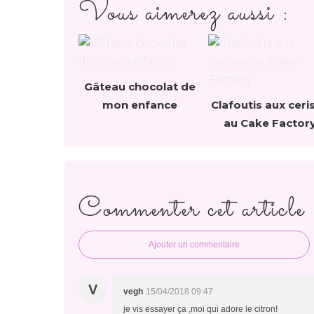
Vous aimerez aussi :
Gâteau chocolat de
mon enfance
Clafoutis aux ceri
au Cake Factor
Commenter cet article
Ajouter un commentaire
V
vegh
15/04/2018 09:47
je vis essayer ça ,moi qui adore le citron!