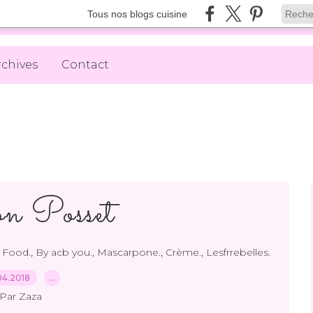
Tous nos blogs cuisine
rchives
Contact
n Posset
,
,
,
,
,
Food.
By acb you.
Mascarpone.
Crème.
Lesfrrebelles.
04.2018
…
Par Zaza