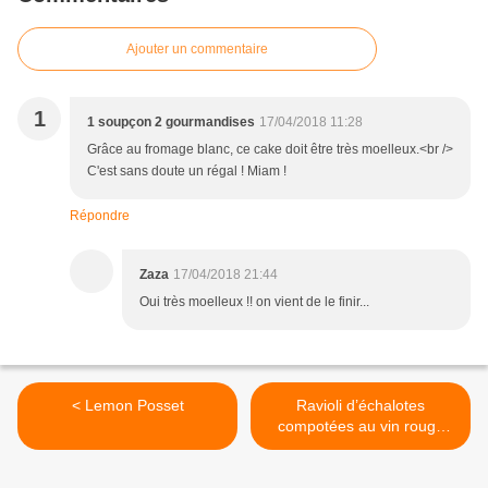
Ajouter un commentaire
1
1 soupçon 2 gourmandises
17/04/2018 11:28
Grâce au fromage blanc, ce cake doit être très moelleux.<br />
C'est sans doute un régal ! Miam !
Répondre
Zaza
17/04/2018 21:44
Oui très moelleux !! on vient de le finir...
< Lemon Posset
Ravioli d’échalotes
compotées au vin rouge
Bouillon de volaille à la
sauge (recette réalisée au