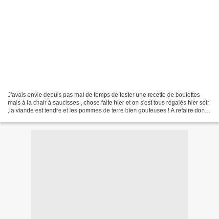
J'avais envie depuis pas mal de temps de tester une recette de boulettes
mais à la chair à saucisses , chose faite hier et on s'est tous régalés hier soir
,la viande est tendre et les pommes de terre bien gouteuses ! A refaire donc !
400 gr de chair à...