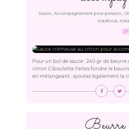
,
,
Sauce.
Accompagnement pour poisson.
Ci
,
Instafood.
Inst
27.
Pour un bol de sauce : 240 gr de beurre 
citron Ciboulette Faites fondre le beurre
en mélangeant , ajoutez également la cr
Beurre d