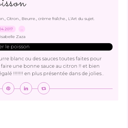
oisson
,
,
,
,
n.
Citron.
Beurre.
crème fraîche.
L'Art du sujet.
04.2017
…
Isabelle Zaza
eurre blanc ou des sauces toutes faites pour
faire une bonne sauce au citron !! et bien
alé !!!!!!! en plus présentée dans de jolies...