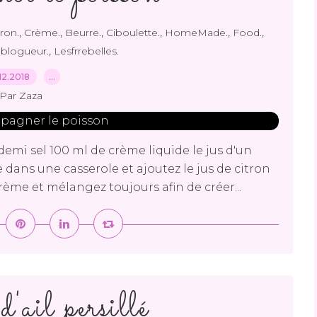
,
,
,
,
,
,
tron.
Crème.
Beurre.
Ciboulette.
HomeMade.
Food.
,
ablogueur.
Lesfrrebelles.
12.2018
…
Par Zaza
demi sel 100 ml de crème liquide le jus d'un
 dans une casserole et ajoutez le jus de citron
ème et mélangez toujours afin de créer...
'ail persillé