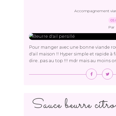
Accompagnement vian
05.
Par 
Pour manger avec une bonne viande rou
d'ail maison !! Hyper simple et rapide 
dire...pas au top !!! mdr mais au moins on s
Sauce beurre citr