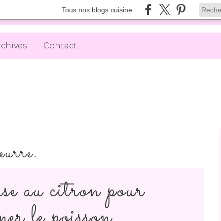
Tous nos blogs cuisine
rchives
Contact
eurre.
se au citron pour
er le poisson