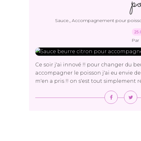
p
,
Sauce.
Accompagnement pour poisso
25.
Par 
Ce soir j'ai innové !! pour changer du b
accompagner le poisson j'ai eu envie de 
m'en a pris !! on s'est tout simplement rég