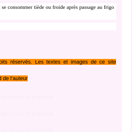
eut se consommer tiède ou froide après passage au frigo
its réservés. Les textes et images de ce site
 de l’auteur