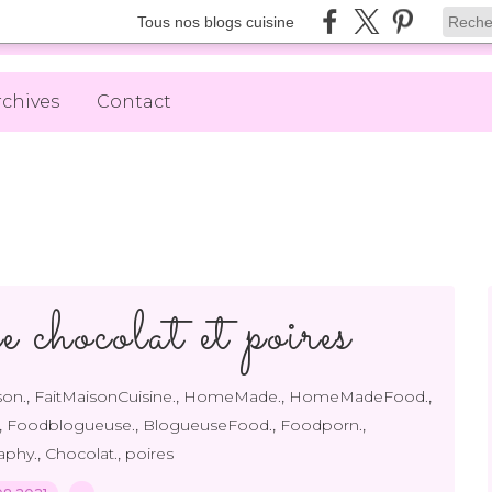
Tous nos blogs cuisine
rchives
Contact
 chocolat et poires
,
,
,
,
son.
FaitMaisonCuisine.
HomeMade.
HomeMadeFood.
,
,
,
,
Foodblogueuse.
BlogueuseFood.
Foodporn.
,
,
aphy.
Chocolat.
poires