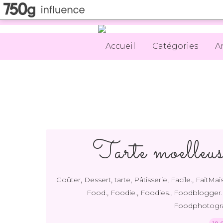
Accueil
Catégories
A
Tarte moelleuse
,
,
,
,
,
Goûter
Dessert
tarte
Pâtisserie
Facile.
FaitMai
,
,
,
Food.
Foodie.
Foodies.
Foodblogger.
Foodphotogr