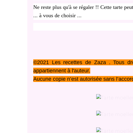
Ne reste plus qu'à se régaler !! Cette tarte p
... à vous de choisir ...
©2021 Les recettes de Zaza . Tous dro
appartiennent à l'auteur.
Aucune copie n’est autorisée sans l’accord