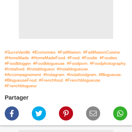
#SucreVanillé.
#Economies.
#FaitMaison.
#FaitMaisonCuisine.
#HomeMade.
#HomeMadeFood.
#Food.
#Foodie.
#Foodies.
#Foodblogger.
#Foodblogueuse.
#Foodporn.
#Foodphotography.
#Instafood.
#Instablogueur.
#Instablogueuse.
#Accompagnement.
#Instagram.
#Instafoodgram.
#Blogueuse.
#BlogueuseFood.
#Frenchfood.
#Frenchblogueuse.
#Frenchblogueur.
Partager