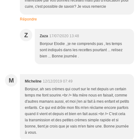
intéressée par vos bonnes recettes mais pas d'indication pour
cuire, c'est possible de savoir? Je vous remercie
Répondre
Z
Zaza
17/07/2020 13:48
Bonjour Elodie , je ne comprends pas , les temps
sont indiqués dans les recettes pourtant ... relisez
bien ... Bonne journée .
M
Micheline
12/12/2019 07:49
Bonjour, ah ses crèmes qui court sur le net depuis un certain
temps me font sourire.<br /> Ma mère nous en faisait, comme
d'autres mamans aussi, et moi j'en ai fait à mes enfant et petits
enfants. Ce qui est drôle mon fils m'en réclame encore parfois
quand il vient et depuis et bien en fait aussi.<br /> C'est cela
la transmission et des petites crèmes simple rapide et si
bonne, tient je crois que je vais m'en faire une. Bonne journée
à vous.