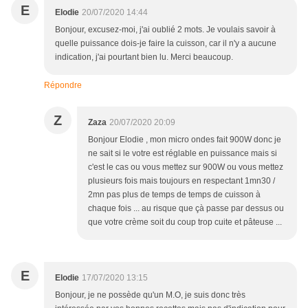
E
Elodie
20/07/2020 14:44
Bonjour, excusez-moi, j'ai oublié 2 mots. Je voulais savoir à
quelle puissance dois-je faire la cuisson, car il n'y a aucune
indication, j'ai pourtant bien lu. Merci beaucoup.
Répondre
Z
Zaza
20/07/2020 20:09
Bonjour Elodie , mon micro ondes fait 900W donc je
ne sait si le votre est réglable en puissance mais si
c'est le cas ou vous mettez sur 900W ou vous mettez
plusieurs fois mais toujours en respectant 1mn30 /
2mn pas plus de temps de temps de cuisson à
chaque fois ... au risque que çà passe par dessus ou
que votre crème soit du coup trop cuite et pâteuse ...
E
Elodie
17/07/2020 13:15
Bonjour, je ne possède qu'un M.O, je suis donc très