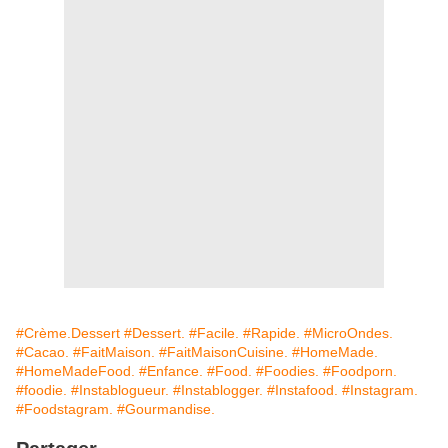
#Crème.Dessert
#Dessert.
#Facile.
#Rapide.
#MicroOndes.
#Cacao.
#FaitMaison.
#FaitMaisonCuisine.
#HomeMade.
#HomeMadeFood.
#Enfance.
#Food.
#Foodies.
#Foodporn.
#foodie.
#Instablogueur.
#Instablogger.
#Instafood.
#Instagram.
#Foodstagram.
#Gourmandise.