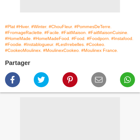
#Plat
#Hiver.
#Winter.
#ChouFleur.
#PommesDeTerre.
#FromageRaclette.
#Facile.
#FaitMaison.
#FaitMaisonCuisine.
#HomeMade.
#HomeMadeFood.
#Food.
#Foodporn.
#Instafood.
#Foodie.
#Instablogueur.
#Lesfrrebelles.
#Cookeo.
#CookeoMoulinex.
#MoulinexCookeo.
#Moulinex France.
Partager