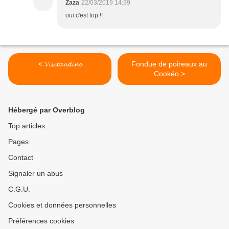
Zaza
22/03/2019 14:39
oui c'est top !!
< 𝓥𝓲𝓼𝓲𝓽𝓪𝓷𝓭𝓲𝓷𝓮
Fondue de poireaux au
Cookéo >
Hébergé par Overblog
Top articles
Pages
Contact
Signaler un abus
C.G.U.
Cookies et données personnelles
Préférences cookies