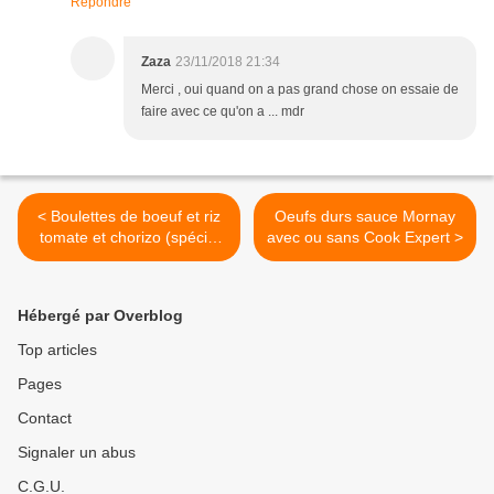
Répondre
Zaza
23/11/2018 21:34
Merci , oui quand on a pas grand chose on essaie de
faire avec ce qu'on a ... mdr
< Boulettes de boeuf et riz
Oeufs durs sauce Mornay
tomate et chorizo (spécial
avec ou sans Cook Expert >
fin de mois)
Hébergé par Overblog
Top articles
Pages
Contact
Signaler un abus
C.G.U.