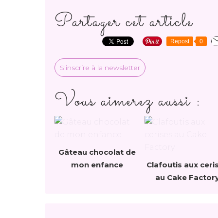
Partager cet article
Repost
0
S'inscrire à la newsletter
Vous aimerez aussi :
Gâteau chocolat de
mon enfance
Clafoutis aux ceri
au Cake Factor