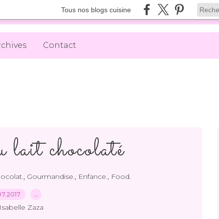
Tous nos blogs cuisine
rchives
Contact
 lait chocolaté
,
,
,
ocolat.
Gourmandise.
Enfance.
Food.
07.2017
…
Isabelle Zaza