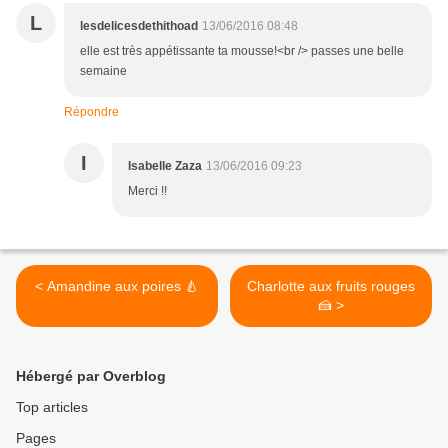
L
lesdelicesdethithoad
13/06/2016 08:48
elle est très appétissante ta mousse!<br /> passes une belle
semaine
Répondre
I
Isabelle Zaza
13/06/2016 09:23
Merci !!
< Amandine aux poires 🍐
Charlotte aux fruits rouges
🍰 >
Hébergé par Overblog
Top articles
Pages