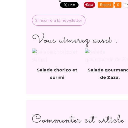
Repost
0
S'inscrire à la newsletter
Vous aimerez aussi :
Salade chorizo et
Salade gourman
surimi
de Zaza.
Commenter cet article