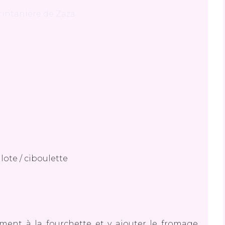
lote / ciboulette
ement à la fourchette et y ajouter le fromage