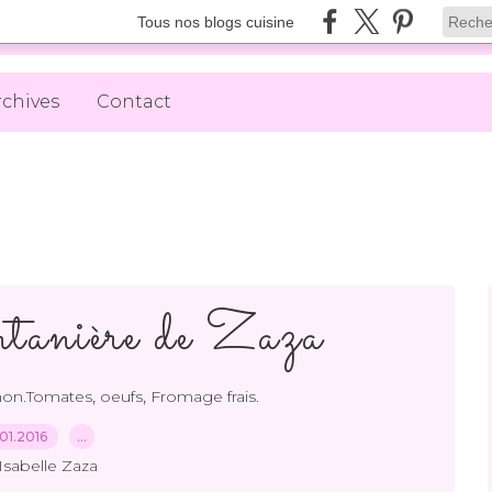
Tous nos blogs cuisine
rchives
Contact
tanière de Zaza
,
,
hon.Tomates
oeufs
Fromage frais.
01.2016
…
Isabelle Zaza