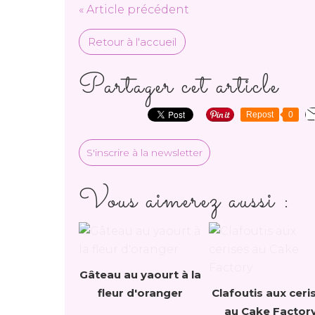
« Article précédent
Retour à l'accueil
Partager cet article
Repost
0
S'inscrire à la newsletter
Vous aimerez aussi :
Gâteau au yaourt à la
fleur d'oranger
Clafoutis aux ceri
au Cake Factor