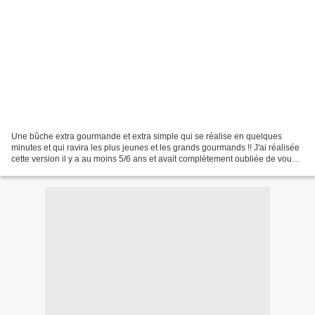
Une bûche extra gourmande et extra simple qui se réalise en quelques
minutes et qui ravira les plus jeunes et les grands gourmands !! J'ai réalisée
cette version il y a au moins 5/6 ans et avait complètement oubliée de vous
donner la recette , c'est en...